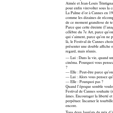
Aimée et Jean-Louis Trintignan
pour enfin virevolter sous la
La Palme d’or à Cannes en 19
comme les dizaines de récompe
de ce moment grandiose de ten
Parce que cette étreinte (l’ana
célèbre du 7e Art, parce qu’
qui s’aiment, parce qu’on ne 
là, le Festival de Cannes chois
présenter une double affiche 
regard, mais réunis.
— Lui : Dans la vie, quand une
cinéma. Pourquoi vous pensez
?
— Elle : Peut-être parce qu’o
— Lui : Alors vous pensez qu’
— Elle : Pourquoi pas ?
Quand l’époque semble vouloir
Festival de Cannes souhaite (ré
âmes. Encourager la liberté e
perpétuer. Incarner le tourbill
encore.
Tous deux lauréats du prix d’