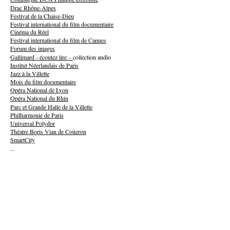
Drac Rhône-Alpes
Festival de la Chaise-Dieu
Festival international du film documentaire
Cinéma du Réel
Festival international du film de Cannes
Forum des images
Gallimard - écoutez lire -
collection audio
Institut Néerlandais de Paris
Jazz à la Villette
Mois du film documentaire
Opéra National de Lyon
Opéra National du Rhin
Parc et Grande Halle de la Villette
Philharmonie de Paris
Universal Polydor
Théatre Boris Vian de Coüeron
SmartCity
...