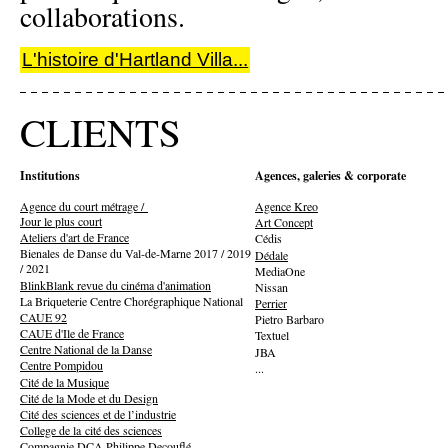
collaborations.
L'histoire d'Hartland Villa...
CLIENTS
Institutions
Agences, galeries & corporate
Agence du court métrage /
Agence Kreo
Jour le plus court
Art Concept
Ateliers d'art de France
Cédis
Bienales de Danse du Val-de-Marne 2017 / 2019
Dédale
/ 2021
MediaOne
BlinkBlank revue du cinéma d'animation
Nissan
La Briqueterie Centre Chorégraphique National
Perrier
CAUE 92
Pietro Barbaro
CAUE d'Ile de France
Textuel
Centre National de la Danse
JBA
Centre Pompidou
...
Cité de la Musique
Cité
de la M
ode et du Design
Cité des sciences et de l’industrie
College de la cité des sciences
Compagnie DCA Philippe Decouflé