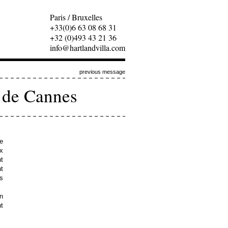
Paris / Bruxelles
+33(0)6 63 08 68 31
+32 (0)493 43 21 36
info@hartlandvilla.com
previous message
m de Cannes
e
x
nt
t
es
n
nt