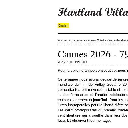
English
accueil
>
gazette
>
cannes 2026 - 79e festival int
Cannes 2026 - 79
2026-05-01 19:18:00
Pour la sixième année consécutive, nous ré
Cette année nous avons décidé de rendre
mondiale du film de Ridley Scott le 20
combattantes ont renversé la table et les
la liberté absolue et l’amitié indéfecti
toujours fortement aujourd’hui. Pour les in
luttes intemporelles pour la liberté d’être so
Les deux protagonistes du premier road-m
vent libertaire qui a soufflé dans leur d
face. Et observent leur héritage.