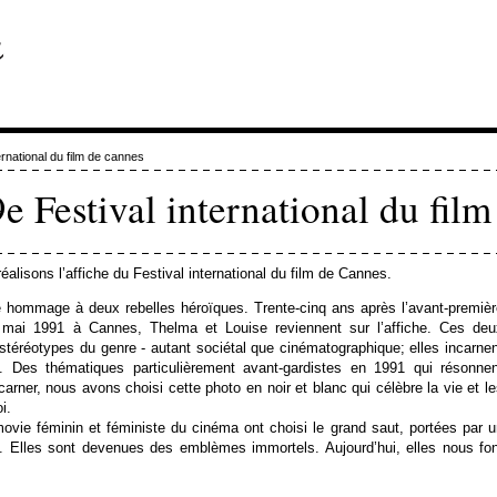
ernational du film de cannes
e Festival international du fil
alisons l’affiche du Festival international du film de Cannes.
 hommage à deux rebelles héroïques. Trente-cinq ans après l’avant-premièr
 mai 1991 à Cannes, Thelma et Louise reviennent sur l’affiche. Ces deu
 stéréotypes du genre - autant sociétal que cinématographique; elles incarne
ble. Des thématiques particulièrement avant-gardistes en 1991 qui résonnen
carner, nous avons choisi cette photo en noir et blanc qui célèbre la vie et l
i.
ovie féminin et féministe du cinéma ont choisi le grand saut, portées par u
os. Elles sont devenues des emblèmes immortels. Aujourd’hui, elles nous fo