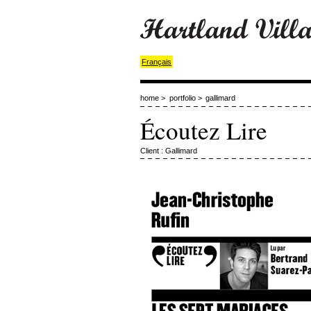
Français
home
>
portfolio
>
gallimard
Écoutez Lire
Client : Gallimard