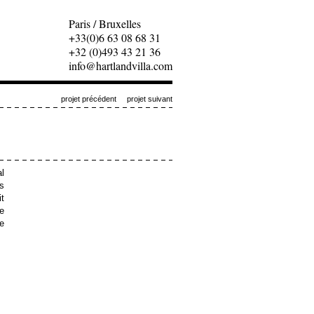
Paris / Bruxelles
+33(0)6 63 08 68 31
+32 (0)493 43 21 36
info@hartlandvilla.com
projet précédent
projet suivant
al
s
it
le
e