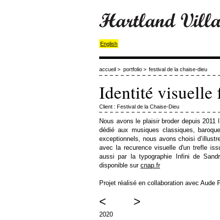
English
accueil
>
portfolio
>
festival de la chaise-dieu
Identité visuelle
Client : Festival de la Chaise-Dieu
Nous avons le plaisir broder depuis 2011 l
dédié aux musiques classiques, baroque
exceptionnels, nous avons choisi d’illustr
avec la recurence visuelle d'un trefle iss
aussi par la typographie
Infini
de Sandri
disponible sur
cnap.fr
Projet réalisé en collaboration avec Aude P
<
>
2020